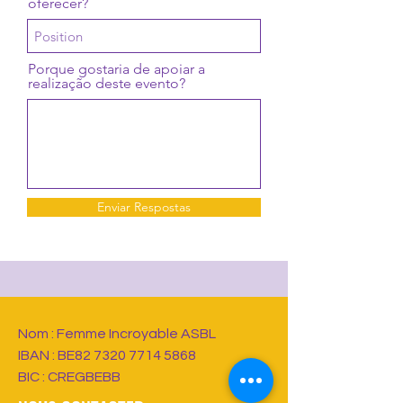
oferecer?
Porque gostaria de apoiar a
realização deste evento?
Enviar Respostas
Nom : Femme Incroyable ASBL
IBAN : BE82
7320 7714 5868
BIC : CREGBEBB