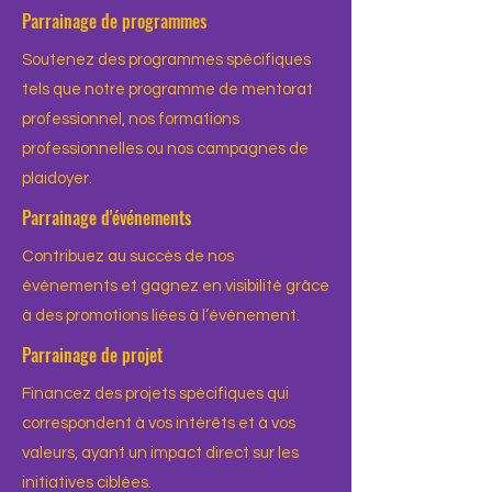
Parrainage de programmes
Soutenez des programmes spécifiques
tels que notre programme de mentorat
professionnel, nos formations
professionnelles ou nos campagnes de
plaidoyer.
Parrainage d'événements
Contribuez au succès de nos
événements et gagnez en visibilité grâce
à des promotions liées à l’événement.
Parrainage de projet
Financez des projets spécifiques qui
correspondent à vos intérêts et à vos
valeurs, ayant un impact direct sur les
initiatives ciblées.