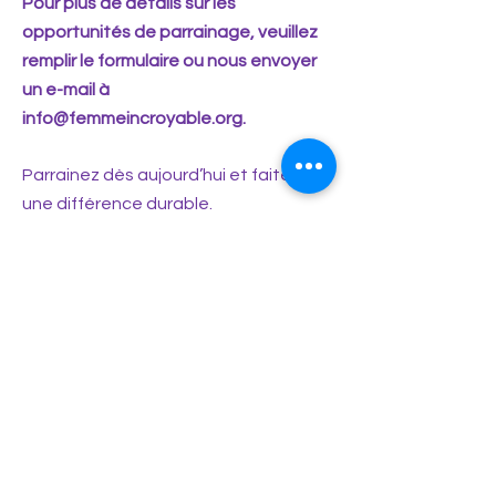
Pour plus de détails sur les
opportunités de parrainage, veuillez
remplir le formulaire ou nous envoyer
un e-mail à
info@femmeincroyable.org
.
Parrainez dès aujourd’hui et faites
une différence durable.
Prénom
*
Nom de famille
*
E-mail
*